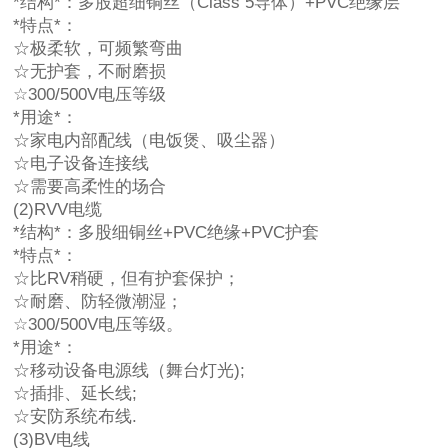
*结构*：多股超细铜丝（Class 5导体）+PVC绝缘层
*特点*：
☆极柔软，可频繁弯曲
☆无护套，不耐磨损
☆300/500V电压等级
*用途*：
☆家电内部配线（电饭煲、吸尘器）
☆电子设备连接线
☆需要高柔性的场合
(2)RVV电缆
*结构*：多股细铜丝+PVC绝缘+PVC护套
*特点*：
☆比RV稍硬，但有护套保护；
☆耐磨、防轻微潮湿；
☆300/500V电压等级。
*用途*：
☆移动设备电源线（舞台灯光);
☆插排、延长线;
☆安防系统布线.
(3)BV电线