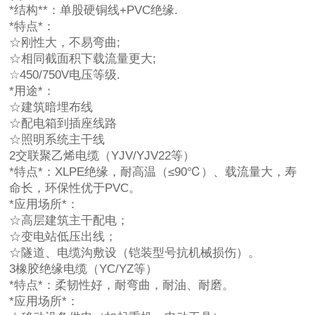
*结构**：单股硬铜线+PVC绝缘.
*特点*：
☆刚性大，不易弯曲;
☆相同截面积下载流量更大;
☆450/750V电压等级.
*用途*：
☆建筑暗埋布线
☆配电箱到插座线路
☆照明系统主干线
2交联聚乙烯电缆（YJV/YJV22等）
*特点*：XLPE绝缘，耐高温（≤90℃）、载流量大，寿
命长，环保性优于PVC。
*应用场所*：
☆高层建筑主干配电；
☆变电站低压出线；
☆隧道、电缆沟敷设（铠装型号抗机械损伤）。
3橡胶绝缘电缆（YC/YZ等）
*特点*：柔韧性好，耐弯曲，耐油、耐磨。
*应用场所*：